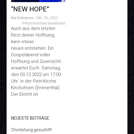
“NEW HOPE”
Kai Schramm
- Okt. 25, 2022
Kommentare deaktiviert
für
“NEW
Auch aus dem letzten
HOPE”
Rest deiner Hoffnung,
kann etwas
neues entstehen. Ein
Gospelabend voller
Hoffnung und Zuversicht
erwartet Euch. Samstag,
den 03.12.2022 um 17:00
Uhr in der Petri-Kirche
Kirchohsen (Emmerthal)
Der Eintritt ist
NEUESTE BEITRÄGE
Chorleitung gesucht!!!